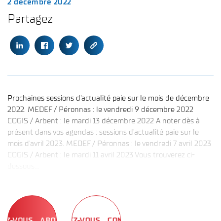
2 décembre 2022
Partagez
Prochaines sessions d'actualité paie sur le mois de décembre
2022. MEDEF / Péronnas : le vendredi 9 décembre 2022
COGIS / Arbent : le mardi 13 décembre 2022 A noter dès à
présent dans vos agendas : sessions d’actualité paie sur le
mois d'avril 2023. MEDEF / Péronnas : le vendredi 7 avril 2023
COGIS / Arbent : le mardi 11 avril 2023 Vous trouverez ci-
dessous...
US
CONNECTEZ-VOUS