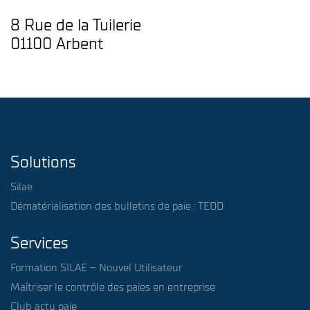
8 Rue de la Tuilerie
01100 Arbent
Solutions
Silae
Dématérialisation des bulletins de paie : TEDD
Services
Formation SILAE – Nouvel Utilisateur
Maîtriser le contrôle des paies en entreprise
Club actu paie