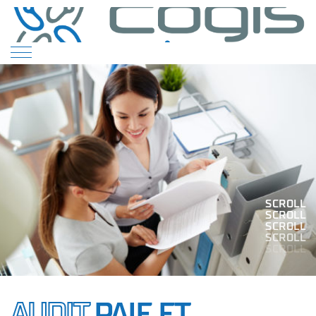
SCROLL
SCROLL
SCROLL
SCROLL
SCROLL
AUDIT
PAIE ET