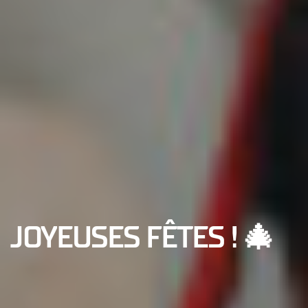
JOYEUSES FÊTES ! 🎄