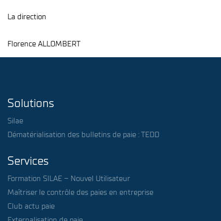
La direction
Florence ALLOMBERT
Solutions
Silae
Dématérialisation des bulletins de paie : TEDD
Services
Formation SILAE – Nouvel Utilisateur
Maîtriser le contrôle des paies en entreprise
Club actu paie
Externalisation de paie