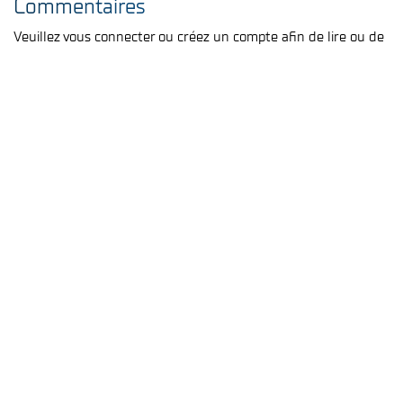
Commentaires
Veuillez vous connecter ou créez un compte afin de lire ou de
laisser un commentaire
BONNEZ-VOUS
CONNECTEZ-VOUS
NOS DERNIÈRES ACTUALITÉS